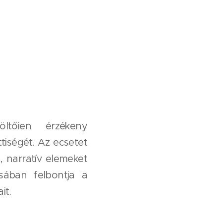
ltőien érzékeny
tiségét. Az ecsetet
, narratív elemeket
ásában felbontja a
it.