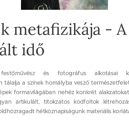
k metafizikája - A
ált idő
stőművész és fotográfus alkotásai kö
álalja a színek homályba vesző természetfelet
jképek formavilágában nehéz konkrét alakzatokat
gyan artikulált, titokzatos ködfoltok létrehoz
öldhözragadt hétköznapiságunk materiális korláta