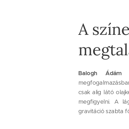
A színe
megtal
Balogh Ádám
fe
megfogalmazásban t
csak alig látó ola
megfigyelni. A lá
gravitáció szabta f