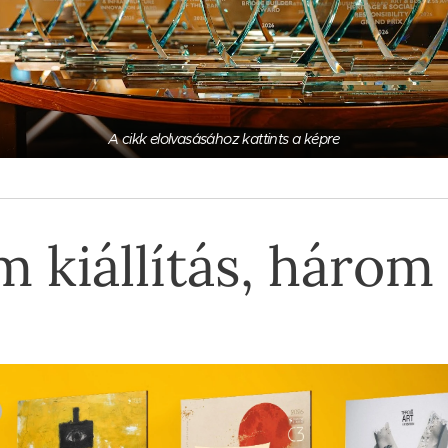
A cikk elolvasásához kattints a képre
 kiállítás, három