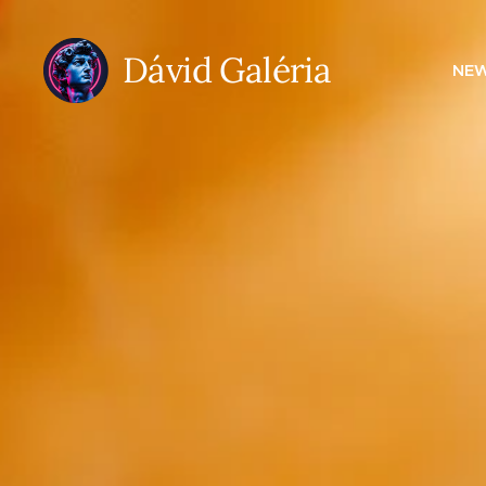
Dávid Galéria
NE