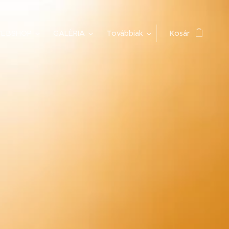
EBSHOP
GALÉRIA
Továbbiak
Kosár