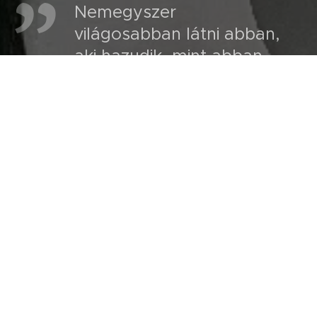
Nemegyszer
világosabban látni abban,
aki hazudik, mint abban,
aki igazat mond. Az
igazság, mint a fény,
vakít.
A hazugság meg, mint a
szép alkonyat, minden
tárgyat érvényre juttat.
Albert Camus
MŰVÉSZETI KIÁLLÍTÁS