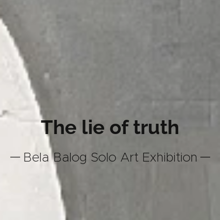
The lie of truth
Bela Balog Solo Art Exhibition