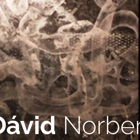
Dávid
Norber