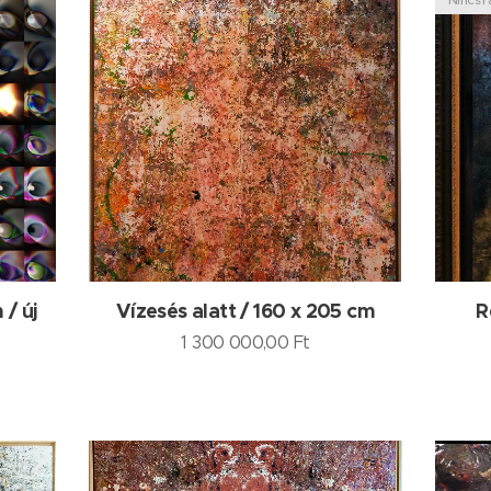
 / új
Vízesés alatt / 160 x 205 cm
R
1 300 000,00
Ft