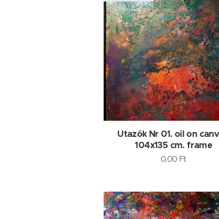
Utazók Nr 01. oil on canv
104x135 cm. frame
0,00
Ft