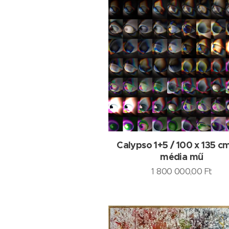
Calypso 1+5 / 100 x 135 cm
média mű
1 800 000,00
Ft