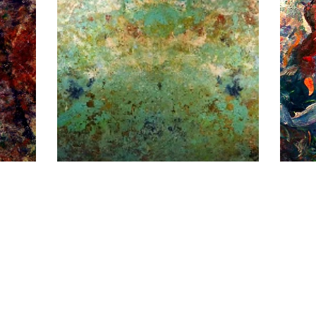
ngers
Resonance Space / Turquoise
R
0,00
Ft
Nincs raktáron