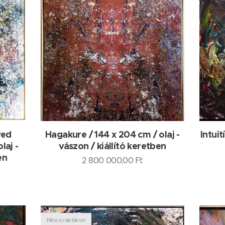
ved
Hagakure / 144 x 204 cm / olaj -
Intuit
laj -
vászon / kiállító keretben
en
2 800 000,00
Ft
Nincs raktáron