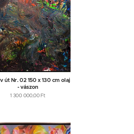
ív út Nr. 02 150 x 130 cm olaj
- vászon
1 300 000,00
Ft