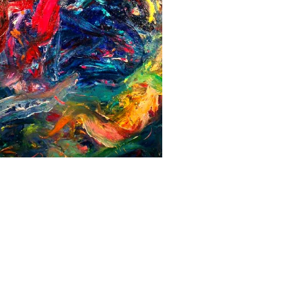
esonance Space / Origin
1 980 000,00
Ft