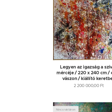
Legyen az igazság a szí
mércéje / 220 x 240 cm / o
vászon / kiállító keretb
2 200 000,00
Ft
Nincs raktáron