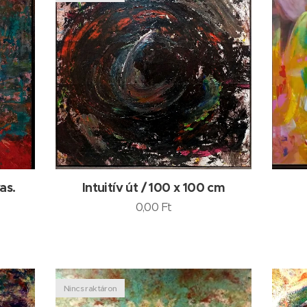
as.
Intuitív út / 100 x 100 cm
0,00
Ft
Nincs raktáron