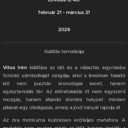
február 21 - március 21
2026
Kiállítás tematikája
Vitos Irén
kiállítása az idő és a választás egymásba
fonódó szimbolikáját vizsgálja, ahol a lineárisan haladó
idő nem pusztán kronológiai keret, hanem
egzisztenciális tér. Az előrehaladás itt nem egyszerű
mozgás, hanem állandó döntési helyzet: minden
pillanat egy útelágazás, amely a jövő irányát rajzolja át.
Az óra motívuma különösen erőteljes metafora. A
mutatók nem csupán mérik az időt, hanem kijelölik a