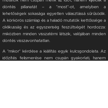
döntés pillanatát – a "most"-ot, amelyben a
lehetőségek sokasága egyetlen választássá sűrűsödik.
A körkörös számlap és a haladó mutatók kettőssége a
ciklikusság és az egyszeriség feszültségét hordozza:
miközben minden visszatérni látszik, valójában minden
döntés visszavonhatatlan.
A "mikor" kérdése a kiállítás egyik kulcsgondolata. Az
időzítés felismerése nem csupán gyakorlati, hanem
spirituális dimenzióval is bír: létezik-e megfelelő pillanat,
vagy csupán mi ruházzuk fel jelentőséggel az
eseményeket? Ha mindennek saját ritmusa van, akkor
döntéseink akkor harmonikusak, amikor összhangba
kerülnek ezzel a belső és külső idővel. A rossz időzítés
disszonanciát, az elmulasztott pillanat hiányérzetet szül.