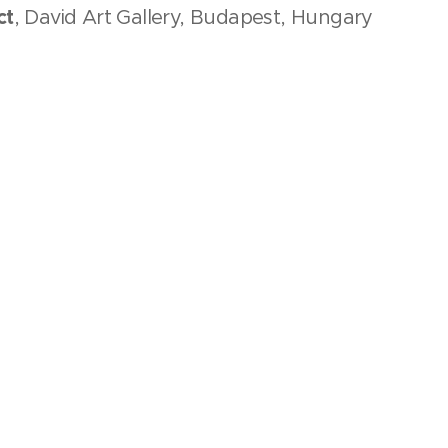
ct
, David Art Gallery, Budapest, Hungary
n Duck Gallery, Budapest, Hungary
hibition, Golden Duck Gallery, Budapest, Hunga