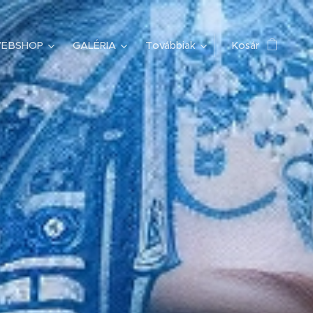
EBSHOP
GALÉRIA
Továbbiak
Kosár