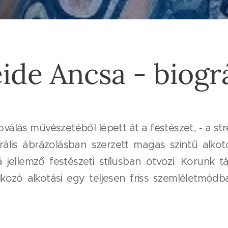
ide Ancsa - biográ
álás művészetéből lépett át a festészet, - a str
rális ábrázolásban szerzett magas szintű alko
rá jellemző festészeti stílusban ötvözi. Korunk t
alkozó alkotási egy teljesen friss szemléletmód