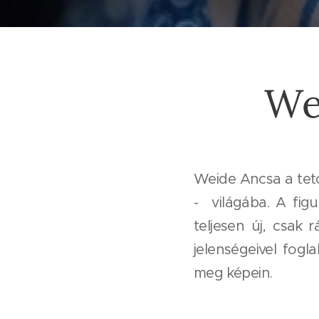
We
Weide Ancsa a tetov
- világába. A figu
teljesen új, csak 
jelenségeivel fogl
meg képein.