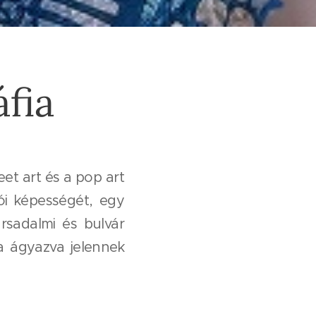
fia
eet art és a pop art
tói képességét, egy
ársadalmi és bulvár
ba ágyazva jelennek