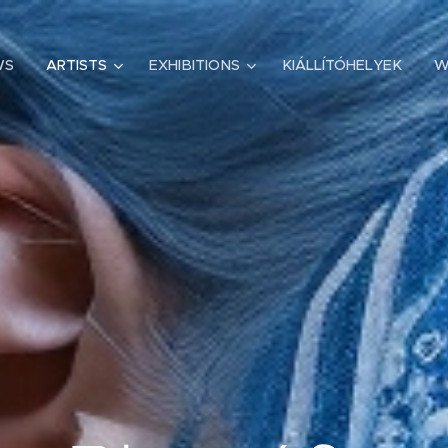
WS
ARTISTS
EXHIBITIONS
KIÁLLÍTÓHELYEK
W