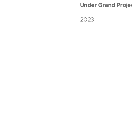
Under Grand Proje
2023
Christmart
, Golde
No Limits
Juried Ex