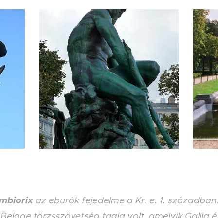
mbiorix
az eburók fejedelme a Kr. e. 1. században.
 Belgae törzsszövetség tagja volt, amelyik Gallia é