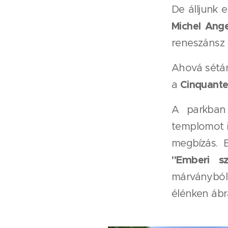
De álljunk e
Michel Ang
reneszánsz
Ahová sétán
Cinquante
a
A parkban
templomot i
megbízás. 
"Emberi sz
márványból
élénken ábr