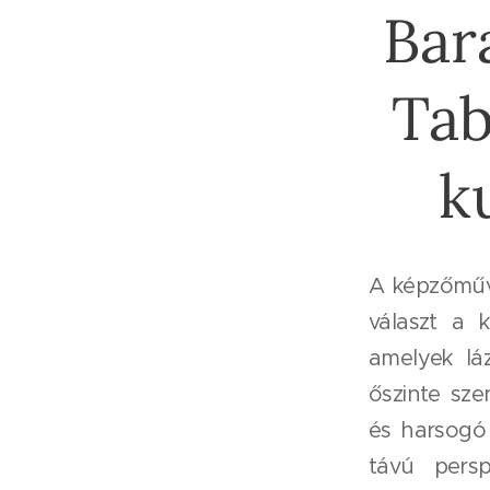
Bar
Tab
k
A képzőműv
választ a k
amelyek lá
őszinte sze
és harsogó 
távú persp