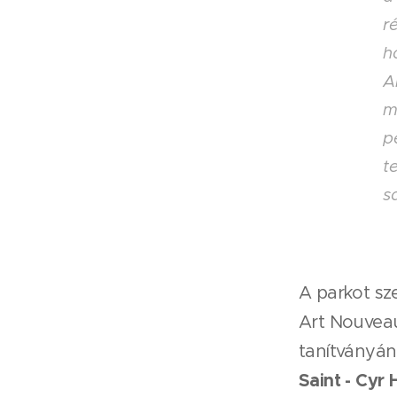
r
h
A
m
p
t
s
A parkot sz
Art Nouveau
tanítványá
Saint - Cyr