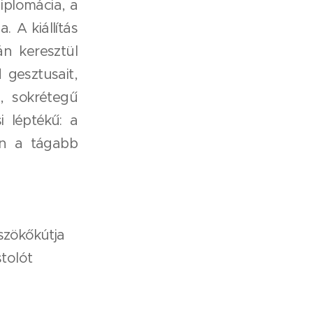
iplomácia, a
. A kiállítás
n keresztül
 gesztusait,
, sokrétegű
i léptékű: a
en a tágabb
szökőkútja
stolót