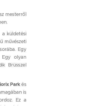
sz mesterről
men.
 a küldetési
ű művészeti
sorába. Egy
. Egy olyan
ik Brüsszel
orix Park
és
önmagában is
hordoz. Ez a