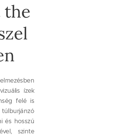
 the
szel
en
telmezésben
izuális ízek
ség felé is
 túlburjánzó
ni és hosszú
vel, szinte