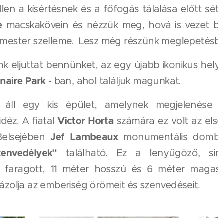
llen a kísértésnek és a főfogás tálalása előtt sé
e
macskakövein és nézzük meg, hová is vezet 
 mester szelleme. Lesz még részünk meglepetés
k eljuttat bennünket, az egy újabb ikonikus hel
naire Park -
ban, ahol találjuk magunkat.
 áll egy kis épület, amelynek megjelenése
Victor Horta
déz. A fiatal
számára ez volt az els
Jef Lambeaux
Belsejében
monumentális domb
envedélyek"
található. Ez a lenyűgöző, si
 faragott, 11 méter hosszú és 6 méter maga
ázolja az emberiség örömeit és szenvedéseit.