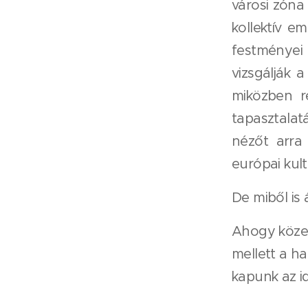
városi zóna
kollektív em
festményei
vizsgálják 
miközben r
tapasztalat
nézőt arra
európai kult
De miből is 
Ahogy köze
mellett a ha
kapunk az i