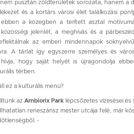
 nem pusztán zöldterületek sorozata, hanem a d
lékezet és a kortárs városi élet találkozási pontja
 ebben a közegben a terített asztal motívumá
a közösségi jelenlét, a meghívás és a párbeszéd
eflektálnak az emberi mindennapok soknyelvű
ára. A tárlat így egyszerre személyes és város
 hívja, hogy saját helyét is újragondolja ebb
urális térben.
áll ez a kulturális menü?
Ambiorix Park
lítünk az
lépcsőzetes vízesései és 
llhatatlan reneszánsz mester utcája felé, már kó
dőtlenségből. -