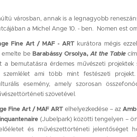
ltú városban, annak is a legnagyobb reneszán
utcájában a Michel Ange 10. - ben. Nomen est o
nge Fine Art / MAF - ART
kurátora mégis ezzel
Barabássy Orsolya,
At the Table
l emelte be
cím
át a bemutatásra érdemes művészeti projektek 
 szemlélet ami több mint festészeti projekt
lturális esemény, amely szorosan összefonód
űvészettörténeti szövetével.
ge Fine Art / MAF ART
Ambi
elhelyezkedése – az
inquantenaire
(Jubelpark) közötti tengelyen – 
előéletet és művészettörténeti jelentőséget 