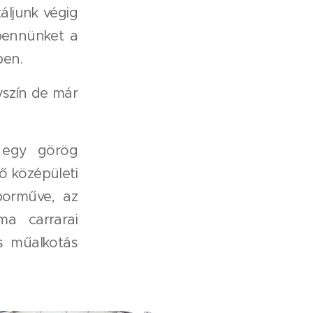
táljunk végig
bennünket a
ben.
yszín de már
 egy görög
ő középületi
orműve, az
ma carrarai
s műalkotás