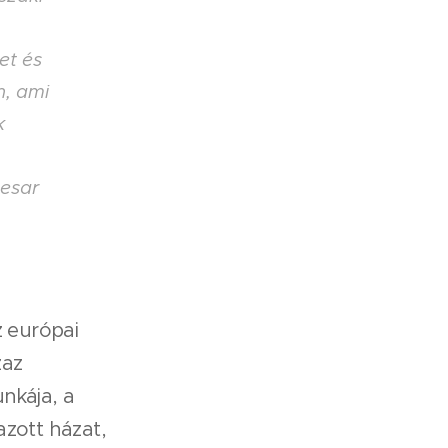
et és
n, ami
k
aesar
z európai
zaz
nkája, a
azott házat,