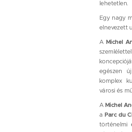
lehetetlen.
Egy nagy mú
elnevezett 
Michel A
A
szemlélette
koncepciój
egészen új
komplex ku
városi és m
Michel An
A
Parc du C
a
történelmi 