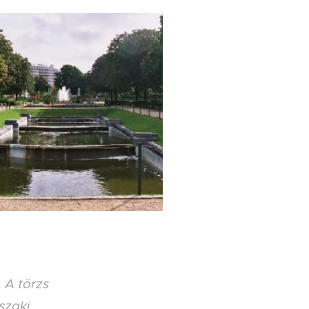
 A törzs
szaki