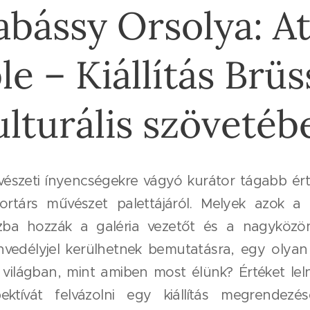
abássy Orsolya: At
le – Kiállítás Brüs
ulturális szövetéb
észeti ínyencségekre vágyó kurátor tágabb ér
ortárs művészet palettájáról. Melyek azok a v
zba hozzák a galéria vezetőt és a nagyközön
nvedélyjel kerülhetnek bemutatásra, egy olyan
világban, mint amiben most élünk? Értéket lel
ektívát felvázolni egy kiállítás megrendezésé