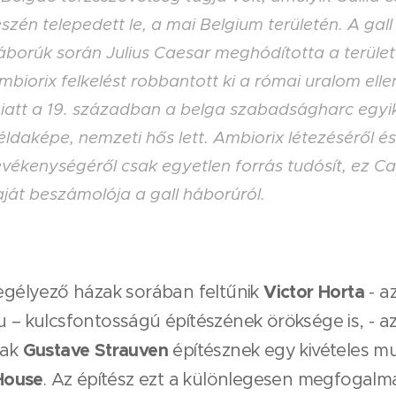
észén telepedett le, a mai Belgium területén. A gall
áborúk során Julius Caesar meghódította a terület
mbiorix felkelést robbantott ki a római uralom elle
iatt a 19. században a belga szabadságharc egyi
éldaképe, nemzeti hős lett. Ambiorix létezéséről és
evékenységéről csak egyetlen forrás tudósít, ez C
aját beszámolója a gall háborúról.
Victor Horta
egélyező házak sorában feltűnik
- a
 – kulcsfontosságú építészének öröksége is, - a
Gustave Strauven
nak
építésznek egy kivételes mu
 House
. Az építész ezt a különlegesen megfogalm