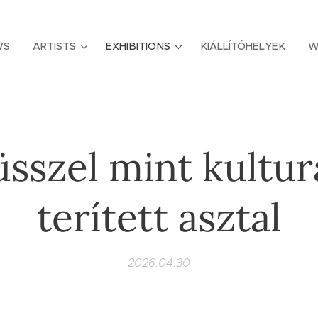
WS
ARTISTS
EXHIBITIONS
KIÁLLÍTÓHELYEK
W
sszel mint kultur
terített asztal
2026.04.30