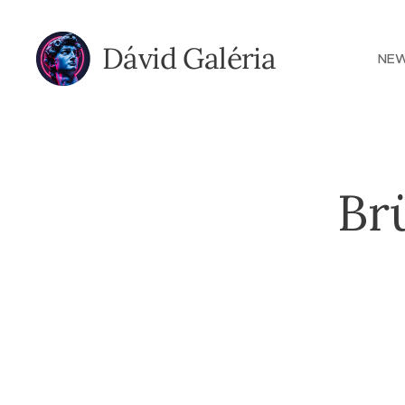
Dávid Galéria
NE
Brü