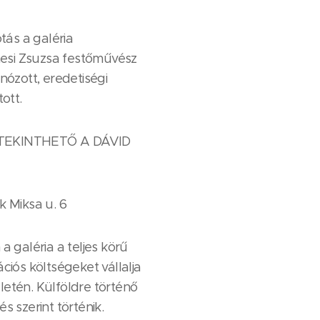
tás a galéria
imesi Zsuzsa festőművész
nózott, eredetiségi
ott.
TEKINTHETŐ A DÁVID
k Miksa u. 6
a galéria a teljes körű
llációs költségeket vállalja
etén. Külföldre történő
s szerint történik.