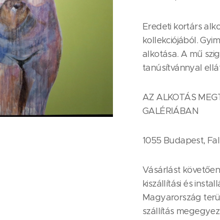
Eredeti kortárs alko
kollekciójából. Gy
alkotása. A mű szig
tanúsítvánnyal ellát
AZ ALKOTÁS MEG
GALÉRIÁBAN
1055 Budapest, Fal
Vásárlást követően 
kiszállítási és insta
Magyarország terül
szállítás megegyezé