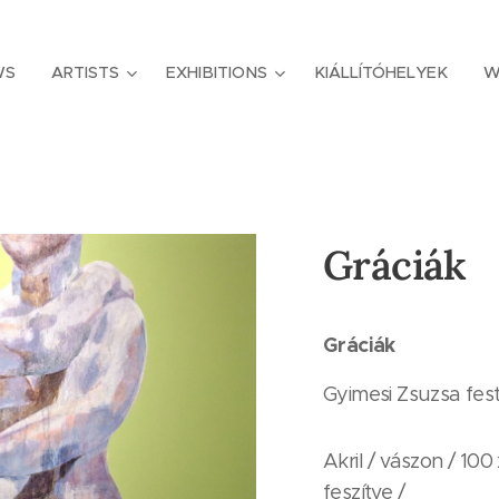
WS
ARTISTS
EXHIBITIONS
KIÁLLÍTÓHELYEK
W
Gráciák
Gráciák
Gyimesi Zsuzsa fes
Akril / vászon / 10
feszítve /