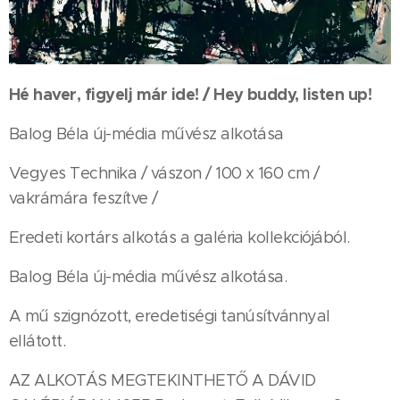
Hé haver, figyelj már ide! / Hey buddy, listen up!
Balog Béla új-média művész alkotása
Vegyes Technika / vászon / 100 x 160 cm /
vakrámára feszítve /
Eredeti kortárs alkotás a galéria kollekciójából.
Balog Béla új-média művész alkotása.
A mű szignózott, eredetiségi tanúsítvánnyal
ellátott.
AZ ALKOTÁS MEGTEKINTHETŐ A DÁVID