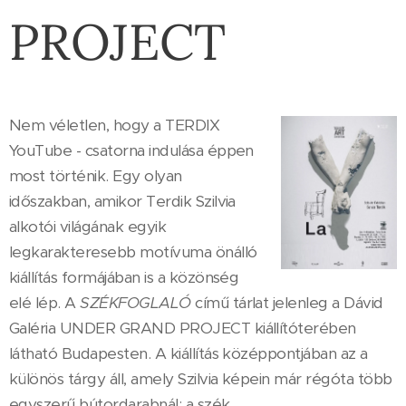
PROJECT
Nem véletlen, hogy a TERDIX
YouTube - csatorna indulása éppen
most történik. Egy olyan
időszakban, amikor Terdik Szilvia
alkotói világának egyik
legkarakteresebb motívuma önálló
kiállítás formájában is a közönség
elé lép. A
SZÉKFOGLALÓ
című tárlat jelenleg a Dávid
Galéria UNDER GRAND PROJECT kiállítóterében
látható Budapesten. A kiállítás középpontjában az a
különös tárgy áll, amely Szilvia képein már régóta több
egyszerű bútordarabnál: a szék.