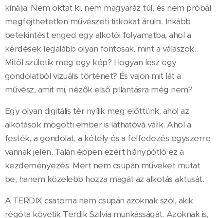
kínálja. Nem oktat ki, nem magyaráz túl, és nem próbál
megfejthetetlen művészeti titkokat árulni. Inkább
betekintést enged egy alkotói folyamatba, ahol a
kérdések legalább olyan fontosak, mint a válaszok.
Mitől születik meg egy kép? Hogyan lesz egy
gondolatból vizuális történet? És vajon mit lát a
művész, amit mi, nézők első pillantásra még nem?
Egy olyan digitális tér nyílik meg előttünk, ahol az
alkotások mögötti ember is láthatóvá válik. Ahol a
festék, a gondolat, a kétely és a felfedezés egyszerre
vannak jelen. Talán éppen ezért hiánypótló ez a
kezdeményezés. Mert nem csupán műveket mutat
be, hanem közelebb hozza magát az alkotás aktusát.
A TERDIX csatorna nem csupán azoknak szól, akik
régóta követik Terdik Szilvia munkásságát. Azoknak is,