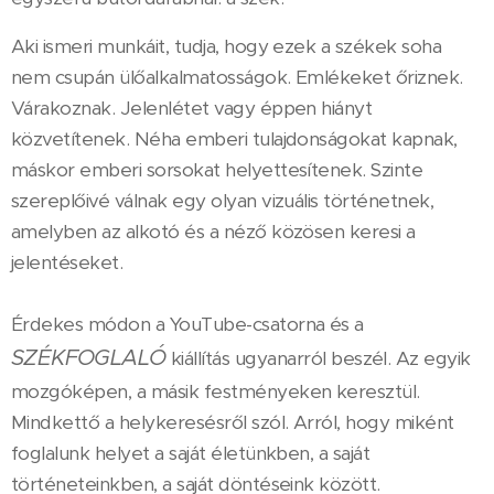
Aki ismeri munkáit, tudja, hogy ezek a székek soha
nem csupán ülőalkalmatosságok. Emlékeket őriznek.
Várakoznak. Jelenlétet vagy éppen hiányt
közvetítenek. Néha emberi tulajdonságokat kapnak,
máskor emberi sorsokat helyettesítenek. Szinte
szereplőivé válnak egy olyan vizuális történetnek,
amelyben az alkotó és a néző közösen keresi a
jelentéseket.
Érdekes módon a YouTube-csatorna és a
SZÉKFOGLALÓ
kiállítás ugyanarról beszél. Az egyik
mozgóképen, a másik festményeken keresztül.
Mindkettő a helykeresésről szól. Arról, hogy miként
foglalunk helyet a saját életünkben, a saját
történeteinkben, a saját döntéseink között.