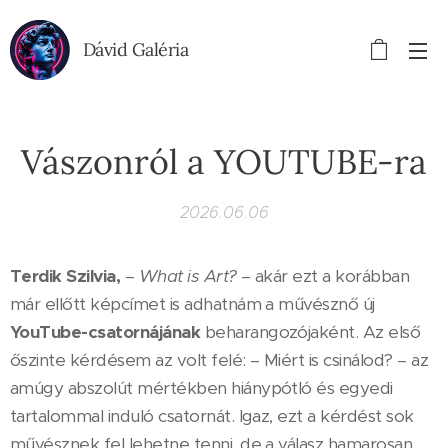
Dávid Galéria
Vászonról a YOUTUBE-ra
2026.06.06
Terdik
Szilvia,
–
What is Art?
– akár ezt a korábban
már ellőtt képcímet is adhatnám a művésznő új
YouTube-csatornájának
beharangozójaként. Az első
őszinte kérdésem az volt felé: – Miért is csinálod? – az
amúgy abszolút mértékben hiánypótló és egyedi
tartalommal induló csatornát. Igaz, ezt a kérdést sok
művésznek fel lehetne tenni, de a válasz hamarosan