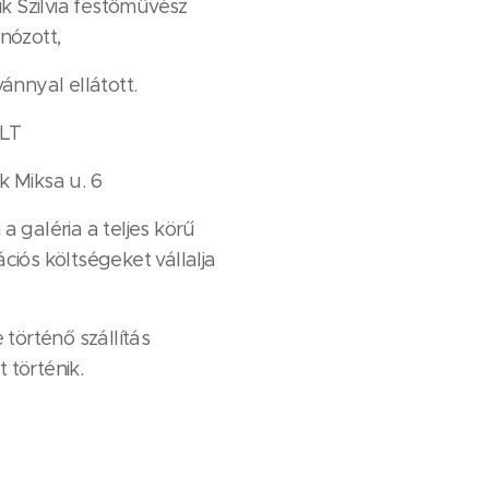
ik Szilvia festőművész
nózott,
ánnyal ellátott.
LT
k Miksa u. 6
a galéria a teljes körű
llációs költségeket vállalja
 történő szállítás
 történik.