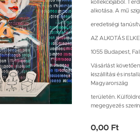
kollekciójából. Terd
alkotása. A mű szig
eredetiségi tanúsítv
AZ ALKOTÁS ELKE
1055 Budapest, Fal
Vásárlást követően 
kiszállítási és insta
Magyarország
területén. Külföldre
megegyezés szerint
0,00
Ft