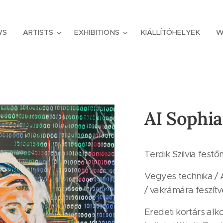
WS
ARTISTS
EXHIBITIONS
KIÁLLÍTÓHELYEK
W
AI Sophia
Terdik Szilvia fest
Vegyes technika / A
/ vakrámára feszítv
Eredeti kortárs alko