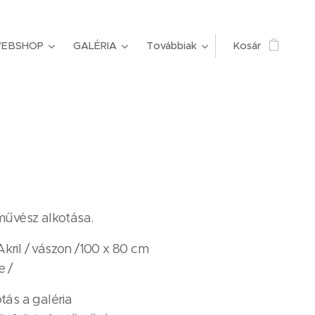
EBSHOP
GALÉRIA
Továbbiak
Kosár
őművész alkotása.
kril / vászon /100 x 80 cm
e /
tás a galéria