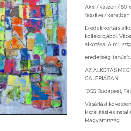
Akril / vászon / 80
feszítve / keretben
Eredeti kortárs alko
kollekciójából. Vit
alkotása. A mű szig
eredetiségi tanúsítv
AZ ALKOTÁS MEG
GALÉRIÁBAN
1055 Budapest, Fal
Vásárlást követően 
kiszállítási és insta
Magyarország