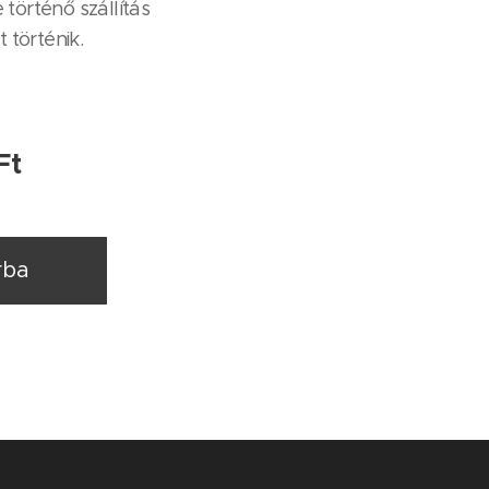
 történő szállítás
 történik.
Ft
rba