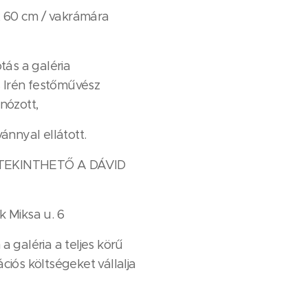
 x 60 cm / vakrámára
tás a galéria
os Irén festőművész
nózott,
ánnyal ellátott.
TEKINTHETŐ A DÁVID
k Miksa u. 6
a galéria a teljes körű
llációs költségeket vállalja