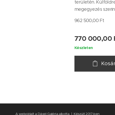
területén. Külföldre
megegyezés szerint
962 500,00 Ft
770 000,00
Készleten
Kosá
A weboldalt a Dávid Galéria alkotta | Készült 2017-ben